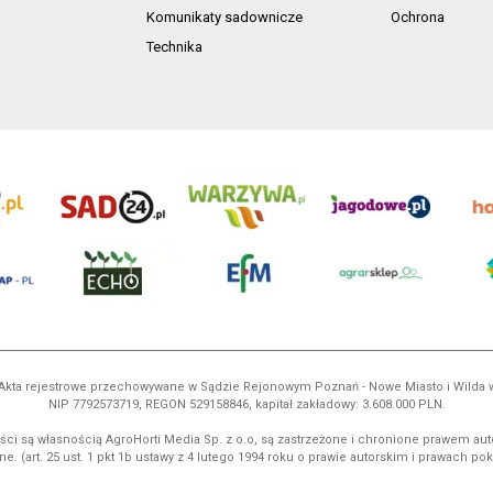
Komunikaty sadownicze
Ochrona
Technika
ń. Akta rejestrowe przechowywane w Sądzie Rejonowym Poznań - Nowe Miasto i Wilda
NIP 7792573719, REGON 529158846, kapitał zakładowy: 3.608.000 PLN.
ci są własnością AgroHorti Media Sp. z o.o, są zastrzeżone i chronione prawem aut
e. (art. 25 ust. 1 pkt 1b ustawy z 4 lutego 1994 roku o prawie autorskim i prawach p