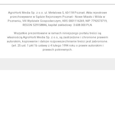
AgroHorti Media Sp. z o.o. ul. Metalowa 5, 60-118 Poznań. Akta rejestrowe
przechowywane w Sądzie Rejonowym Poznań - Nowe Miasto i Wilda w
Poznaniu, VIII Wydziale Gospodarczym, KRS 0001116269, NIP 7792573719,
REGON 529158846, kapitał zakładowy: 3.608.000 PLN.
Wszystkie prezentowane w ramach niniejszego portalu treści są
własnością AgroHorti Media Sp. z o.o, są zastrzeżone i chronione prawem
autorskim, kopiowanie i dalsze rozpowszechnianie treści jest zabronione.
(art. 25 ust. 1 pkt 1b ustawy z 4 lutego 1994 roku o prawie autorskim i
prawach pokrewnych.