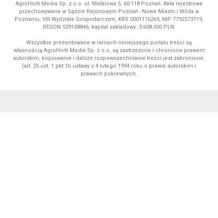
AgroHorti Media Sp. z o.o. ul. Metalowa 5, 60-118 Poznań. Akta rejestrowe
przechowywane w Sądzie Rejonowym Poznań - Nowe Miasto i Wilda w
Poznaniu, VIII Wydziale Gospodarczym, KRS 0001116269, NIP 7792573719,
REGON 529158846, kapitał zakładowy: 3.608.000 PLN.
Wszystkie prezentowane w ramach niniejszego portalu treści są
własnością AgroHorti Media Sp. z o.o, są zastrzeżone i chronione prawem
autorskim, kopiowanie i dalsze rozpowszechnianie treści jest zabronione.
(art. 25 ust. 1 pkt 1b ustawy z 4 lutego 1994 roku o prawie autorskim i
prawach pokrewnych.