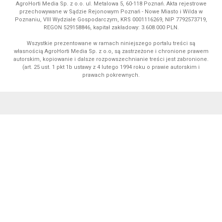
AgroHorti Media Sp. z o.o. ul. Metalowa 5, 60-118 Poznań. Akta rejestrowe
przechowywane w Sądzie Rejonowym Poznań - Nowe Miasto i Wilda w
Poznaniu, VIII Wydziale Gospodarczym, KRS 0001116269, NIP 7792573719,
REGON 529158846, kapitał zakładowy: 3.608.000 PLN.
Wszystkie prezentowane w ramach niniejszego portalu treści są
własnością AgroHorti Media Sp. z o.o, są zastrzeżone i chronione prawem
autorskim, kopiowanie i dalsze rozpowszechnianie treści jest zabronione.
(art. 25 ust. 1 pkt 1b ustawy z 4 lutego 1994 roku o prawie autorskim i
prawach pokrewnych.