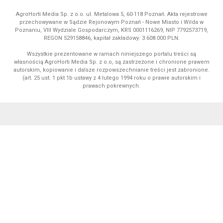
AgroHorti Media Sp. z o.o. ul. Metalowa 5, 60-118 Poznań. Akta rejestrowe
przechowywane w Sądzie Rejonowym Poznań - Nowe Miasto i Wilda w
Poznaniu, VIII Wydziale Gospodarczym, KRS 0001116269, NIP 7792573719,
REGON 529158846, kapitał zakładowy: 3.608.000 PLN.
Wszystkie prezentowane w ramach niniejszego portalu treści są
własnością AgroHorti Media Sp. z o.o, są zastrzeżone i chronione prawem
autorskim, kopiowanie i dalsze rozpowszechnianie treści jest zabronione.
(art. 25 ust. 1 pkt 1b ustawy z 4 lutego 1994 roku o prawie autorskim i
prawach pokrewnych.