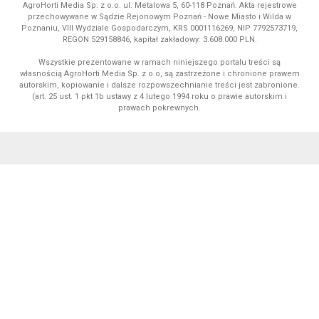
AgroHorti Media Sp. z o.o. ul. Metalowa 5, 60-118 Poznań. Akta rejestrowe
przechowywane w Sądzie Rejonowym Poznań - Nowe Miasto i Wilda w
Poznaniu, VIII Wydziale Gospodarczym, KRS 0001116269, NIP 7792573719,
REGON 529158846, kapitał zakładowy: 3.608.000 PLN.
Wszystkie prezentowane w ramach niniejszego portalu treści są
własnością AgroHorti Media Sp. z o.o, są zastrzeżone i chronione prawem
autorskim, kopiowanie i dalsze rozpowszechnianie treści jest zabronione.
(art. 25 ust. 1 pkt 1b ustawy z 4 lutego 1994 roku o prawie autorskim i
prawach pokrewnych.