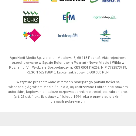
AgroHorti Media Sp. z o.o. ul. Metalowa 5, 60-118 Poznań. Akta rejestrowe
przechowywane w Sądzie Rejonowym Poznań - Nowe Miasto i Wilda w
Poznaniu, VIII Wydziale Gospodarczym, KRS 0001116269, NIP 7792573719,
REGON 529158846, kapitał zakładowy: 3.608.000 PLN.
Wszystkie prezentowane w ramach niniejszego portalu treści są
własnością AgroHorti Media Sp. z o.o, są zastrzeżone i chronione prawem
autorskim, kopiowanie i dalsze rozpowszechnianie treści jest zabronione.
(art. 25 ust. 1 pkt 1b ustawy z 4 lutego 1994 roku o prawie autorskim i
prawach pokrewnych.