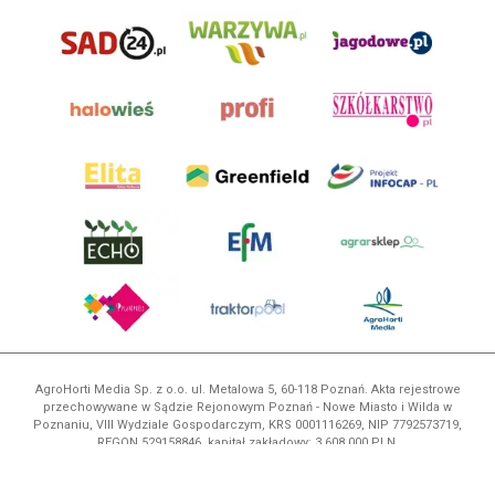
AgroHorti Media Sp. z o.o. ul. Metalowa 5, 60-118 Poznań. Akta rejestrowe
przechowywane w Sądzie Rejonowym Poznań - Nowe Miasto i Wilda w
Poznaniu, VIII Wydziale Gospodarczym, KRS 0001116269, NIP 7792573719,
REGON 529158846, kapitał zakładowy: 3.608.000 PLN.
Wszystkie prezentowane w ramach niniejszego portalu treści są