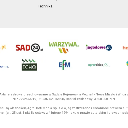
Technika
ń. Akta rejestrowe przechowywane w Sądzie Rejonowym Poznań - Nowe Miasto i Wilda
NIP 7792573719, REGON 529158846, kapitał zakładowy: 3.608.000 PLN.
ci są własnością AgroHorti Media Sp. z o.o, są zastrzeżone i chronione prawem aut
e. (art. 25 ust. 1 pkt 1b ustawy z 4 lutego 1994 roku o prawie autorskim i prawach p