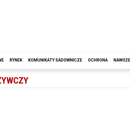
WE
RYNEK
KOMUNIKATY SADOWNICZE
OCHRONA
NAWOŻE
ŻYWCZY