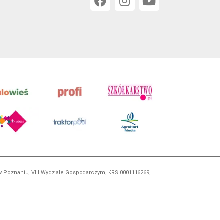
 w Poznaniu, VIII Wydziale Gospodarczym, KRS 0001116269,
orskim, kopiowanie i dalsze rozpowszechnianie treści jest
okrewnych.