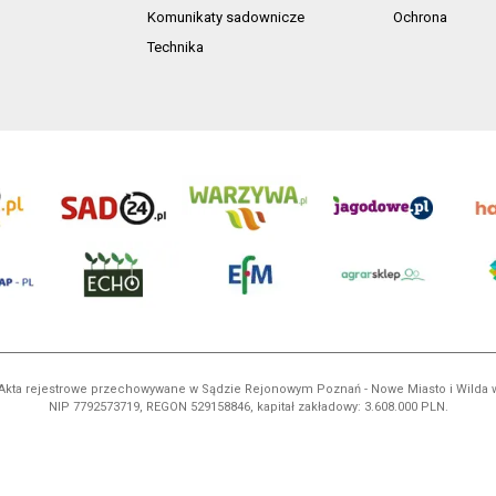
Komunikaty sadownicze
Ochrona
Technika
ń. Akta rejestrowe przechowywane w Sądzie Rejonowym Poznań - Nowe Miasto i Wilda
NIP 7792573719, REGON 529158846, kapitał zakładowy: 3.608.000 PLN.
ci są własnością AgroHorti Media Sp. z o.o, są zastrzeżone i chronione prawem aut
e. (art. 25 ust. 1 pkt 1b ustawy z 4 lutego 1994 roku o prawie autorskim i prawach p