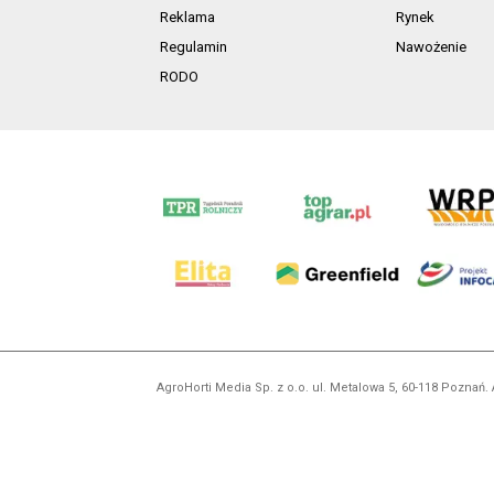
Reklama
Rynek
Regulamin
Nawożenie
RODO
AgroHorti Media Sp. z o.o. ul. Metalowa 5, 60-118 Pozna
Wszystkie prezentowane w ramach niniejszego portalu treś
zabronion