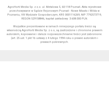
AgroHorti Media Sp. z o.o. ul. Metalowa 5, 60-118 Poznań. Akta rejestrowe
przechowywane w Sądzie Rejonowym Poznań - Nowe Miasto i Wilda w
Poznaniu, VIII Wydziale Gospodarczym, KRS 0001116269, NIP 7792573719,
REGON 529158846, kapitał zakładowy: 3.608.000 PLN.
Wszystkie prezentowane w ramach niniejszego portalu treści są
własnością AgroHorti Media Sp. z o.o, są zastrzeżone i chronione prawem
autorskim, kopiowanie i dalsze rozpowszechnianie treści jest zabronione.
(art. 25 ust. 1 pkt 1b ustawy z 4 lutego 1994 roku o prawie autorskim i
prawach pokrewnych.