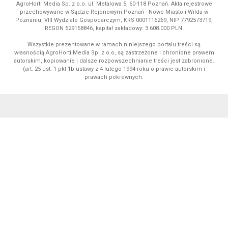
AgroHorti Media Sp. z o.o. ul. Metalowa 5, 60-118 Poznań. Akta rejestrowe
przechowywane w Sądzie Rejonowym Poznań - Nowe Miasto i Wilda w
Poznaniu, VIII Wydziale Gospodarczym, KRS 0001116269, NIP 7792573719,
REGON 529158846, kapitał zakładowy: 3.608.000 PLN.
Wszystkie prezentowane w ramach niniejszego portalu treści są
własnością AgroHorti Media Sp. z o.o, są zastrzeżone i chronione prawem
autorskim, kopiowanie i dalsze rozpowszechnianie treści jest zabronione.
(art. 25 ust. 1 pkt 1b ustawy z 4 lutego 1994 roku o prawie autorskim i
prawach pokrewnych.