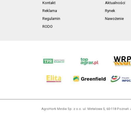
Kontakt
Aktualności
Reklama
Rynek
Regulamin
Nawożenie
RODO
AgroHorti Media Sp. z o.o. ul. Metalowa 5, 60-118 Pozna
Wszystkie prezentowane w ramach niniejszego portalu treś
zabronion