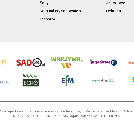
Sady
Jagodowe
Komunikaty sadownicze
Ochrona
Technika
ń. Akta rejestrowe przechowywane w Sądzie Rejonowym Poznań - Nowe Miasto i Wilda
NIP 7792573719, REGON 529158846, kapitał zakładowy: 3.608.000 PLN.
ci są własnością AgroHorti Media Sp. z o.o, są zastrzeżone i chronione prawem aut
e. (art. 25 ust. 1 pkt 1b ustawy z 4 lutego 1994 roku o prawie autorskim i prawach p