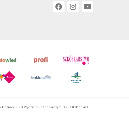
 w Poznaniu, VIII Wydziale Gospodarczym, KRS 0001116269,
orskim, kopiowanie i dalsze rozpowszechnianie treści jest
okrewnych.