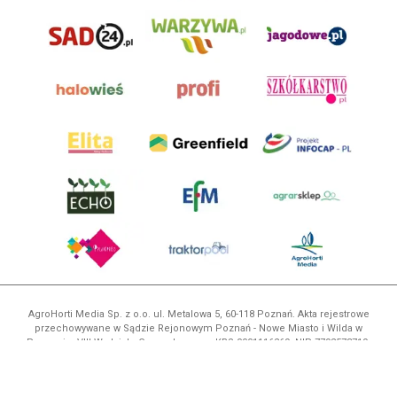
AgroHorti Media Sp. z o.o. ul. Metalowa 5, 60-118 Poznań. Akta rejestrowe
przechowywane w Sądzie Rejonowym Poznań - Nowe Miasto i Wilda w
Poznaniu, VIII Wydziale Gospodarczym, KRS 0001116269, NIP 7792573719,
REGON 529158846, kapitał zakładowy: 3.608.000 PLN.
Wszystkie prezentowane w ramach niniejszego portalu treści są