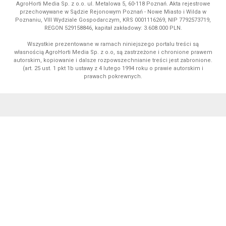
AgroHorti Media Sp. z o.o. ul. Metalowa 5, 60-118 Poznań. Akta rejestrowe
przechowywane w Sądzie Rejonowym Poznań - Nowe Miasto i Wilda w
Poznaniu, VIII Wydziale Gospodarczym, KRS 0001116269, NIP 7792573719,
REGON 529158846, kapitał zakładowy: 3.608.000 PLN.
Wszystkie prezentowane w ramach niniejszego portalu treści są
własnością AgroHorti Media Sp. z o.o, są zastrzeżone i chronione prawem
autorskim, kopiowanie i dalsze rozpowszechnianie treści jest zabronione.
(art. 25 ust. 1 pkt 1b ustawy z 4 lutego 1994 roku o prawie autorskim i
prawach pokrewnych.