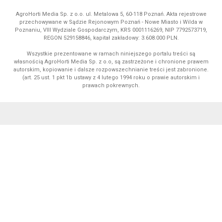
AgroHorti Media Sp. z o.o. ul. Metalowa 5, 60-118 Poznań. Akta rejestrowe
przechowywane w Sądzie Rejonowym Poznań - Nowe Miasto i Wilda w
Poznaniu, VIII Wydziale Gospodarczym, KRS 0001116269, NIP 7792573719,
REGON 529158846, kapitał zakładowy: 3.608.000 PLN.
Wszystkie prezentowane w ramach niniejszego portalu treści są
własnością AgroHorti Media Sp. z o.o, są zastrzeżone i chronione prawem
autorskim, kopiowanie i dalsze rozpowszechnianie treści jest zabronione.
(art. 25 ust. 1 pkt 1b ustawy z 4 lutego 1994 roku o prawie autorskim i
prawach pokrewnych.