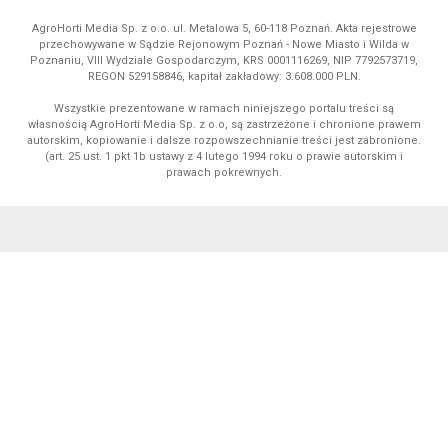
AgroHorti Media Sp. z o.o. ul. Metalowa 5, 60-118 Poznań. Akta rejestrowe
przechowywane w Sądzie Rejonowym Poznań - Nowe Miasto i Wilda w
Poznaniu, VIII Wydziale Gospodarczym, KRS 0001116269, NIP 7792573719,
REGON 529158846, kapitał zakładowy: 3.608.000 PLN.
Wszystkie prezentowane w ramach niniejszego portalu treści są
własnością AgroHorti Media Sp. z o.o, są zastrzeżone i chronione prawem
autorskim, kopiowanie i dalsze rozpowszechnianie treści jest zabronione.
(art. 25 ust. 1 pkt 1b ustawy z 4 lutego 1994 roku o prawie autorskim i
prawach pokrewnych.