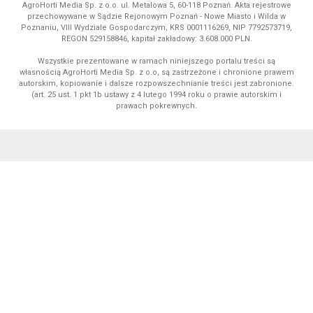
AgroHorti Media Sp. z o.o. ul. Metalowa 5, 60-118 Poznań. Akta rejestrowe
przechowywane w Sądzie Rejonowym Poznań - Nowe Miasto i Wilda w
Poznaniu, VIII Wydziale Gospodarczym, KRS 0001116269, NIP 7792573719,
REGON 529158846, kapitał zakładowy: 3.608.000 PLN.
Wszystkie prezentowane w ramach niniejszego portalu treści są
własnością AgroHorti Media Sp. z o.o, są zastrzeżone i chronione prawem
autorskim, kopiowanie i dalsze rozpowszechnianie treści jest zabronione.
(art. 25 ust. 1 pkt 1b ustawy z 4 lutego 1994 roku o prawie autorskim i
prawach pokrewnych.