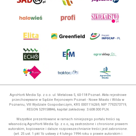
AgroHorti Media Sp. z o.o. ul. Metalowa 5, 60-118 Poznań. Akta rejestrowe
przechowywane w Sądzie Rejonowym Poznań - Nowe Miasto i Wilda w
Poznaniu, VIII Wydziale Gospodarczym, KRS 0001116269, NIP 7792573719,
REGON 529158846, kapitał zakładowy: 3.608.000 PLN.
Wszystkie prezentowane w ramach niniejszego portalu treści są
własnością AgroHorti Media Sp. z o.o, są zastrzeżone i chronione prawem
autorskim, kopiowanie i dalsze rozpowszechnianie treści jest zabronione.
(art. 25 ust. 1 pkt 1b ustawy z 4 lutego 1994 roku o prawie autorskim i