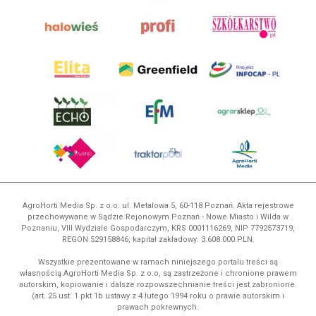
AgroHorti Media Sp. z o.o. ul. Metalowa 5, 60-118 Poznań. Akta rejestrowe
przechowywane w Sądzie Rejonowym Poznań - Nowe Miasto i Wilda w
Poznaniu, VIII Wydziale Gospodarczym, KRS 0001116269, NIP 7792573719,
REGON 529158846, kapitał zakładowy: 3.608.000 PLN.
Wszystkie prezentowane w ramach niniejszego portalu treści są
własnością AgroHorti Media Sp. z o.o, są zastrzeżone i chronione prawem
autorskim, kopiowanie i dalsze rozpowszechnianie treści jest zabronione.
(art. 25 ust. 1 pkt 1b ustawy z 4 lutego 1994 roku o prawie autorskim i
prawach pokrewnych.