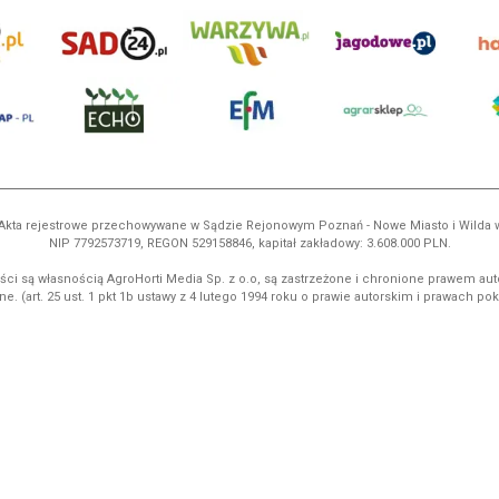
ń. Akta rejestrowe przechowywane w Sądzie Rejonowym Poznań - Nowe Miasto i Wilda
NIP 7792573719, REGON 529158846, kapitał zakładowy: 3.608.000 PLN.
ci są własnością AgroHorti Media Sp. z o.o, są zastrzeżone i chronione prawem aut
e. (art. 25 ust. 1 pkt 1b ustawy z 4 lutego 1994 roku o prawie autorskim i prawach p