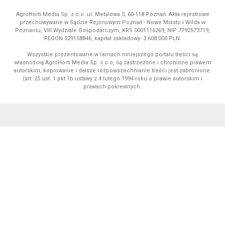
AgroHorti Media Sp. z o.o. ul. Metalowa 5, 60-118 Poznań. Akta rejestrowe
przechowywane w Sądzie Rejonowym Poznań - Nowe Miasto i Wilda w
Poznaniu, VIII Wydziale Gospodarczym, KRS 0001116269, NIP 7792573719,
REGON 529158846, kapitał zakładowy: 3.608.000 PLN.
Wszystkie prezentowane w ramach niniejszego portalu treści są
własnością AgroHorti Media Sp. z o.o, są zastrzeżone i chronione prawem
autorskim, kopiowanie i dalsze rozpowszechnianie treści jest zabronione.
(art. 25 ust. 1 pkt 1b ustawy z 4 lutego 1994 roku o prawie autorskim i
prawach pokrewnych.