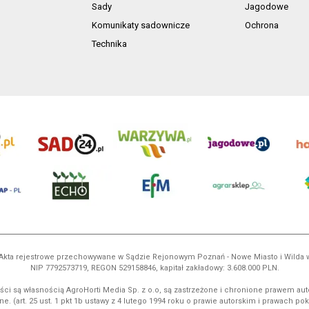
Sady
Jagodowe
Komunikaty sadownicze
Ochrona
Technika
ń. Akta rejestrowe przechowywane w Sądzie Rejonowym Poznań - Nowe Miasto i Wilda
NIP 7792573719, REGON 529158846, kapitał zakładowy: 3.608.000 PLN.
ci są własnością AgroHorti Media Sp. z o.o, są zastrzeżone i chronione prawem aut
e. (art. 25 ust. 1 pkt 1b ustawy z 4 lutego 1994 roku o prawie autorskim i prawach p