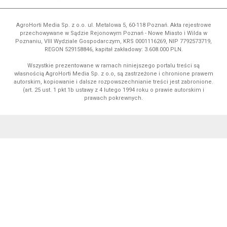
AgroHorti Media Sp. z o.o. ul. Metalowa 5, 60-118 Poznań. Akta rejestrowe
przechowywane w Sądzie Rejonowym Poznań - Nowe Miasto i Wilda w
Poznaniu, VIII Wydziale Gospodarczym, KRS 0001116269, NIP 7792573719,
REGON 529158846, kapitał zakładowy: 3.608.000 PLN.
Wszystkie prezentowane w ramach niniejszego portalu treści są
własnością AgroHorti Media Sp. z o.o, są zastrzeżone i chronione prawem
autorskim, kopiowanie i dalsze rozpowszechnianie treści jest zabronione.
(art. 25 ust. 1 pkt 1b ustawy z 4 lutego 1994 roku o prawie autorskim i
prawach pokrewnych.