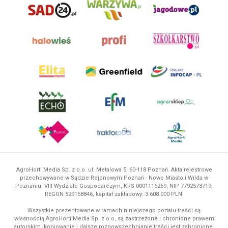
AgroHorti Media Sp. z o.o. ul. Metalowa 5, 60-118 Poznań. Akta rejestrowe
przechowywane w Sądzie Rejonowym Poznań - Nowe Miasto i Wilda w
Poznaniu, VIII Wydziale Gospodarczym, KRS 0001116269, NIP 7792573719,
REGON 529158846, kapitał zakładowy: 3.608.000 PLN.
Wszystkie prezentowane w ramach niniejszego portalu treści są
własnością AgroHorti Media Sp. z o.o, są zastrzeżone i chronione prawem
autorskim, kopiowanie i dalsze rozpowszechnianie treści jest zabronione.