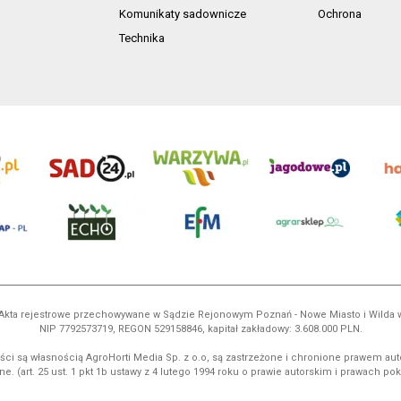
Komunikaty sadownicze
Ochrona
Technika
ń. Akta rejestrowe przechowywane w Sądzie Rejonowym Poznań - Nowe Miasto i Wilda
NIP 7792573719, REGON 529158846, kapitał zakładowy: 3.608.000 PLN.
ci są własnością AgroHorti Media Sp. z o.o, są zastrzeżone i chronione prawem aut
e. (art. 25 ust. 1 pkt 1b ustawy z 4 lutego 1994 roku o prawie autorskim i prawach p