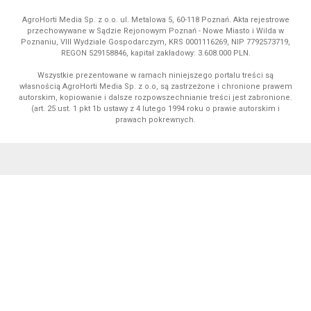
AgroHorti Media Sp. z o.o. ul. Metalowa 5, 60-118 Poznań. Akta rejestrowe
przechowywane w Sądzie Rejonowym Poznań - Nowe Miasto i Wilda w
Poznaniu, VIII Wydziale Gospodarczym, KRS 0001116269, NIP 7792573719,
REGON 529158846, kapitał zakładowy: 3.608.000 PLN.
Wszystkie prezentowane w ramach niniejszego portalu treści są
własnością AgroHorti Media Sp. z o.o, są zastrzeżone i chronione prawem
autorskim, kopiowanie i dalsze rozpowszechnianie treści jest zabronione.
(art. 25 ust. 1 pkt 1b ustawy z 4 lutego 1994 roku o prawie autorskim i
prawach pokrewnych.