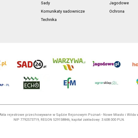
Sady
Jagodowe
Komunikaty sadownicze
Ochrona
Technika
ń. Akta rejestrowe przechowywane w Sądzie Rejonowym Poznań - Nowe Miasto i Wilda
NIP 7792573719, REGON 529158846, kapitał zakładowy: 3.608.000 PLN.
ci są własnością AgroHorti Media Sp. z o.o, są zastrzeżone i chronione prawem aut
e. (art. 25 ust. 1 pkt 1b ustawy z 4 lutego 1994 roku o prawie autorskim i prawach p