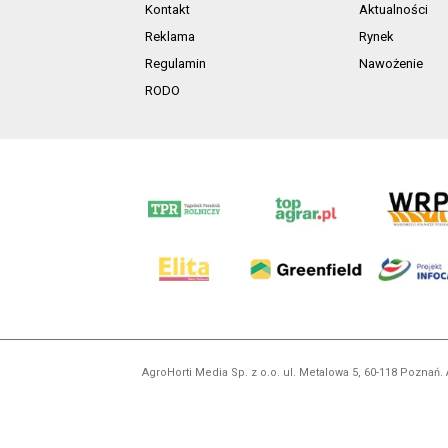
Kontakt
Aktualności
Reklama
Rynek
Regulamin
Nawożenie
RODO
AgroHorti Media Sp. z o.o. ul. Metalowa 5, 60-118 Pozna
Wszystkie prezentowane w ramach niniejszego portalu treś
zabronion