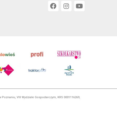
 w Poznaniu, VIII Wydziale Gospodarczym, KRS 0001116269,
orskim, kopiowanie i dalsze rozpowszechnianie treści jest
okrewnych.