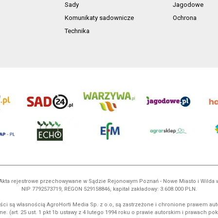
Sady
Jagodowe
Komunikaty sadownicze
Ochrona
Technika
ń. Akta rejestrowe przechowywane w Sądzie Rejonowym Poznań - Nowe Miasto i Wilda
NIP 7792573719, REGON 529158846, kapitał zakładowy: 3.608.000 PLN.
ci są własnością AgroHorti Media Sp. z o.o, są zastrzeżone i chronione prawem aut
e. (art. 25 ust. 1 pkt 1b ustawy z 4 lutego 1994 roku o prawie autorskim i prawach p