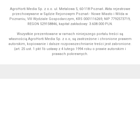
AgroHorti Media Sp. z o.o. ul. Metalowa 5, 60-118 Poznań. Akta rejestrowe
przechowywane w Sądzie Rejonowym Poznań - Nowe Miasto i Wilda w
Poznaniu, VIII Wydziale Gospodarczym, KRS 0001116269, NIP 7792573719,
REGON 529158846, kapitał zakładowy: 3.608.000 PLN.
Wszystkie prezentowane w ramach niniejszego portalu treści są
własnością AgroHorti Media Sp. z o.o, są zastrzeżone i chronione prawem
autorskim, kopiowanie i dalsze rozpowszechnianie treści jest zabronione.
(art. 25 ust. 1 pkt 1b ustawy z 4 lutego 1994 roku o prawie autorskim i
prawach pokrewnych.