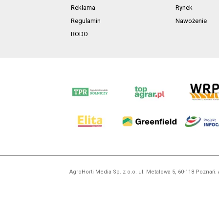
Reklama
Rynek
Regulamin
Nawożenie
RODO
AgroHorti Media Sp. z o.o. ul. Metalowa 5, 60-118 Pozna
Wszystkie prezentowane w ramach niniejszego portalu treś
zabronion