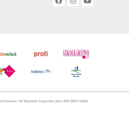
 w Poznaniu, VIII Wydziale Gospodarczym, KRS 0001116269,
orskim, kopiowanie i dalsze rozpowszechnianie treści jest
okrewnych.