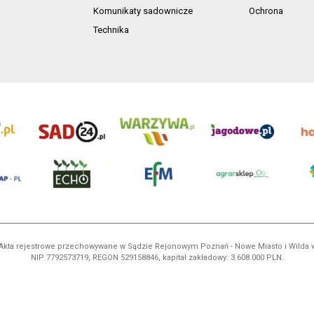
Komunikaty sadownicze
Ochrona
Technika
ń. Akta rejestrowe przechowywane w Sądzie Rejonowym Poznań - Nowe Miasto i Wilda
NIP 7792573719, REGON 529158846, kapitał zakładowy: 3.608.000 PLN.
ci są własnością AgroHorti Media Sp. z o.o, są zastrzeżone i chronione prawem aut
e. (art. 25 ust. 1 pkt 1b ustawy z 4 lutego 1994 roku o prawie autorskim i prawach p