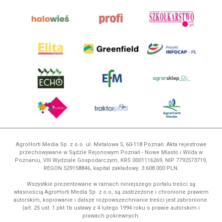
AgroHorti Media Sp. z o.o. ul. Metalowa 5, 60-118 Poznań. Akta rejestrowe
przechowywane w Sądzie Rejonowym Poznań - Nowe Miasto i Wilda w
Poznaniu, VIII Wydziale Gospodarczym, KRS 0001116269, NIP 7792573719,
REGON 529158846, kapitał zakładowy: 3.608.000 PLN.
Wszystkie prezentowane w ramach niniejszego portalu treści są
własnością AgroHorti Media Sp. z o.o, są zastrzeżone i chronione prawem
autorskim, kopiowanie i dalsze rozpowszechnianie treści jest zabronione.
(art. 25 ust. 1 pkt 1b ustawy z 4 lutego 1994 roku o prawie autorskim i
prawach pokrewnych.