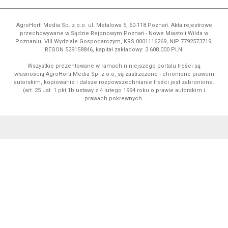
AgroHorti Media Sp. z o.o. ul. Metalowa 5, 60-118 Poznań. Akta rejestrowe
przechowywane w Sądzie Rejonowym Poznań - Nowe Miasto i Wilda w
Poznaniu, VIII Wydziale Gospodarczym, KRS 0001116269, NIP 7792573719,
REGON 529158846, kapitał zakładowy: 3.608.000 PLN.
Wszystkie prezentowane w ramach niniejszego portalu treści są
własnością AgroHorti Media Sp. z o.o, są zastrzeżone i chronione prawem
autorskim, kopiowanie i dalsze rozpowszechnianie treści jest zabronione.
(art. 25 ust. 1 pkt 1b ustawy z 4 lutego 1994 roku o prawie autorskim i
prawach pokrewnych.