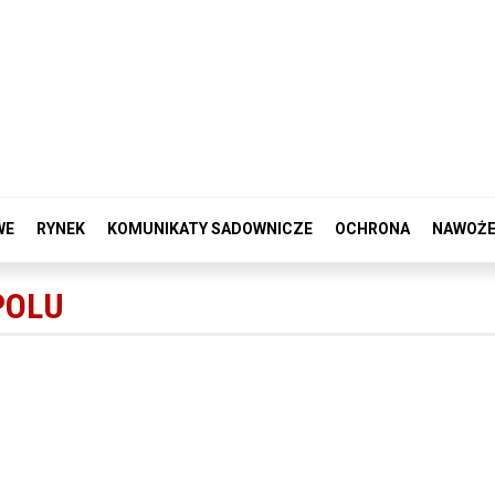
WE
RYNEK
KOMUNIKATY SADOWNICZE
OCHRONA
NAWOŻE
POLU