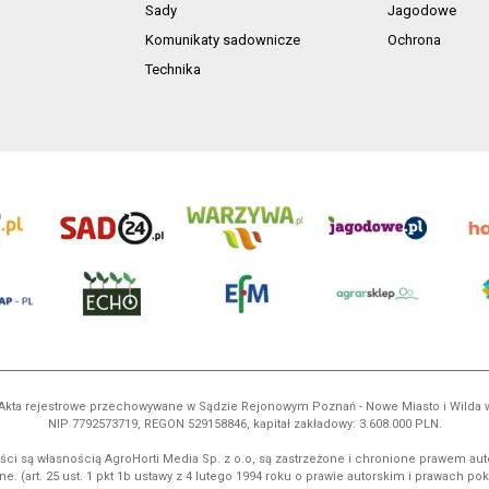
Sady
Jagodowe
Komunikaty sadownicze
Ochrona
Technika
ń. Akta rejestrowe przechowywane w Sądzie Rejonowym Poznań - Nowe Miasto i Wilda
NIP 7792573719, REGON 529158846, kapitał zakładowy: 3.608.000 PLN.
ci są własnością AgroHorti Media Sp. z o.o, są zastrzeżone i chronione prawem aut
e. (art. 25 ust. 1 pkt 1b ustawy z 4 lutego 1994 roku o prawie autorskim i prawach p