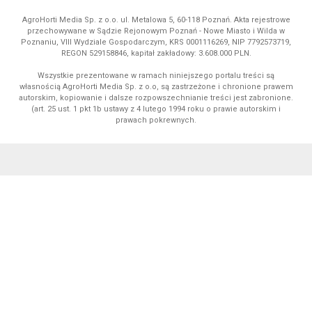
AgroHorti Media Sp. z o.o. ul. Metalowa 5, 60-118 Poznań. Akta rejestrowe
przechowywane w Sądzie Rejonowym Poznań - Nowe Miasto i Wilda w
Poznaniu, VIII Wydziale Gospodarczym, KRS 0001116269, NIP 7792573719,
REGON 529158846, kapitał zakładowy: 3.608.000 PLN.
Wszystkie prezentowane w ramach niniejszego portalu treści są
własnością AgroHorti Media Sp. z o.o, są zastrzeżone i chronione prawem
autorskim, kopiowanie i dalsze rozpowszechnianie treści jest zabronione.
(art. 25 ust. 1 pkt 1b ustawy z 4 lutego 1994 roku o prawie autorskim i
prawach pokrewnych.