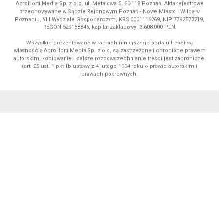
AgroHorti Media Sp. z o.o. ul. Metalowa 5, 60-118 Poznań. Akta rejestrowe
przechowywane w Sądzie Rejonowym Poznań - Nowe Miasto i Wilda w
Poznaniu, VIII Wydziale Gospodarczym, KRS 0001116269, NIP 7792573719,
REGON 529158846, kapitał zakładowy: 3.608.000 PLN.
Wszystkie prezentowane w ramach niniejszego portalu treści są
własnością AgroHorti Media Sp. z o.o, są zastrzeżone i chronione prawem
autorskim, kopiowanie i dalsze rozpowszechnianie treści jest zabronione.
(art. 25 ust. 1 pkt 1b ustawy z 4 lutego 1994 roku o prawie autorskim i
prawach pokrewnych.