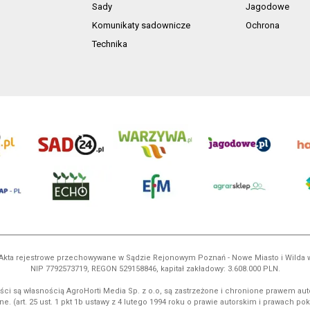
Sady
Jagodowe
Komunikaty sadownicze
Ochrona
Technika
ń. Akta rejestrowe przechowywane w Sądzie Rejonowym Poznań - Nowe Miasto i Wilda
NIP 7792573719, REGON 529158846, kapitał zakładowy: 3.608.000 PLN.
ci są własnością AgroHorti Media Sp. z o.o, są zastrzeżone i chronione prawem aut
e. (art. 25 ust. 1 pkt 1b ustawy z 4 lutego 1994 roku o prawie autorskim i prawach p