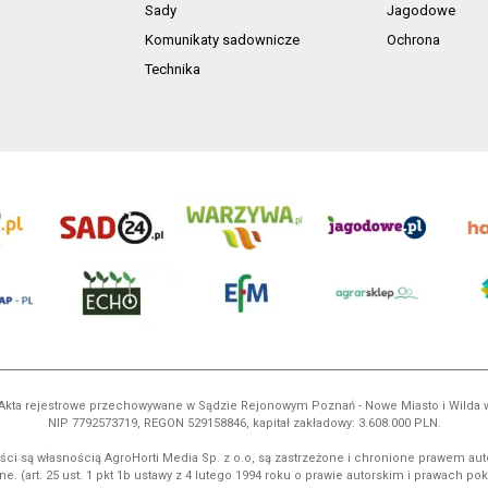
Sady
Jagodowe
Komunikaty sadownicze
Ochrona
Technika
ń. Akta rejestrowe przechowywane w Sądzie Rejonowym Poznań - Nowe Miasto i Wilda
NIP 7792573719, REGON 529158846, kapitał zakładowy: 3.608.000 PLN.
ci są własnością AgroHorti Media Sp. z o.o, są zastrzeżone i chronione prawem aut
e. (art. 25 ust. 1 pkt 1b ustawy z 4 lutego 1994 roku o prawie autorskim i prawach p