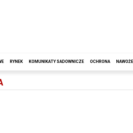
WE
RYNEK
KOMUNIKATY SADOWNICZE
OCHRONA
NAWOŻE
A