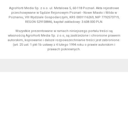
AgroHorti Media Sp. z o.o. ul. Metalowa 5, 60-118 Poznań. Akta rejestrowe
przechowywane w Sądzie Rejonowym Poznań - Nowe Miasto i Wilda w
Poznaniu, VIII Wydziale Gospodarczym, KRS 0001116269, NIP 7792573719,
REGON 529158846, kapitał zakładowy: 3.608.000 PLN.
Wszystkie prezentowane w ramach niniejszego portalu treści są
własnością AgroHorti Media Sp. z o.o, są zastrzeżone i chronione prawem
autorskim, kopiowanie i dalsze rozpowszechnianie treści jest zabronione.
(art. 25 ust. 1 pkt 1b ustawy z 4 lutego 1994 roku o prawie autorskim i
prawach pokrewnych.