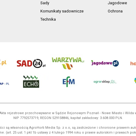
Sady
Jagodowe
Komunikaty sadownicze
Ochrona
Technika
ń. Akta rejestrowe przechowywane w Sądzie Rejonowym Poznań - Nowe Miasto i Wilda
NIP 7792573719, REGON 529158846, kapitał zakładowy: 3.608.000 PLN.
ci są własnością AgroHorti Media Sp. z o.o, są zastrzeżone i chronione prawem aut
e. (art. 25 ust. 1 pkt 1b ustawy z 4 lutego 1994 roku o prawie autorskim i prawach p