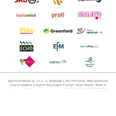
AgroHorti Media Sp. z o.o. ul. Metalowa 5, 60-118 Poznań. Akta rejestrowe
przechowywane w Sądzie Rejonowym Poznań - Nowe Miasto i Wilda w
Poznaniu, VIII Wydziale Gospodarczym, KRS 0001116269, NIP 7792573719,
REGON 529158846, kapitał zakładowy: 3.608.000 PLN.
Wszystkie prezentowane w ramach niniejszego portalu treści są
własnością AgroHorti Media Sp. z o.o, są zastrzeżone i chronione prawem
autorskim, kopiowanie i dalsze rozpowszechnianie treści jest zabronione.
(art. 25 ust. 1 pkt 1b ustawy z 4 lutego 1994 roku o prawie autorskim i