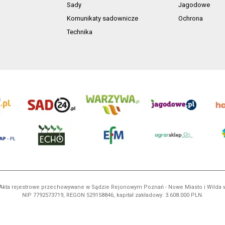
Sady
Jagodowe
Komunikaty sadownicze
Ochrona
Technika
ń. Akta rejestrowe przechowywane w Sądzie Rejonowym Poznań - Nowe Miasto i Wilda
NIP 7792573719, REGON 529158846, kapitał zakładowy: 3.608.000 PLN.
ci są własnością AgroHorti Media Sp. z o.o, są zastrzeżone i chronione prawem aut
e. (art. 25 ust. 1 pkt 1b ustawy z 4 lutego 1994 roku o prawie autorskim i prawach p