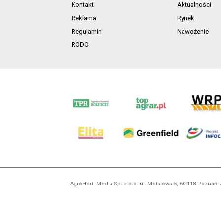
Kontakt
Aktualności
Reklama
Rynek
Regulamin
Nawożenie
RODO
AgroHorti Media Sp. z o.o. ul. Metalowa 5, 60-118 Pozna
Wszystkie prezentowane w ramach niniejszego portalu treś
zabronion