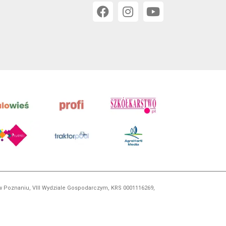
 w Poznaniu, VIII Wydziale Gospodarczym, KRS 0001116269,
orskim, kopiowanie i dalsze rozpowszechnianie treści jest
okrewnych.