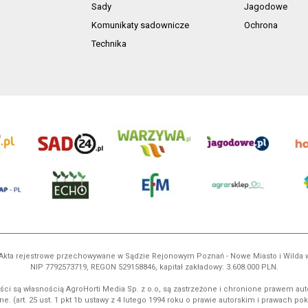
Sady
Jagodowe
Komunikaty sadownicze
Ochrona
Technika
ń. Akta rejestrowe przechowywane w Sądzie Rejonowym Poznań - Nowe Miasto i Wilda
NIP 7792573719, REGON 529158846, kapitał zakładowy: 3.608.000 PLN.
ci są własnością AgroHorti Media Sp. z o.o, są zastrzeżone i chronione prawem aut
e. (art. 25 ust. 1 pkt 1b ustawy z 4 lutego 1994 roku o prawie autorskim i prawach p