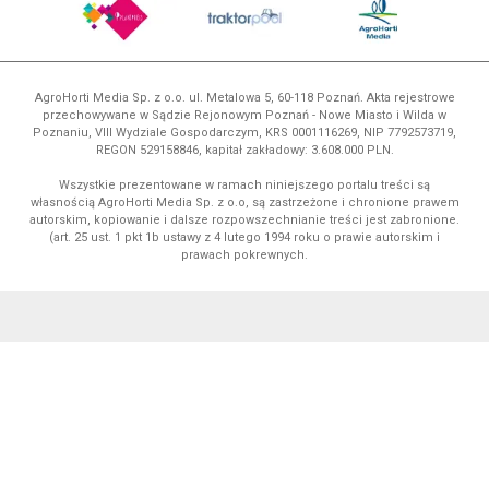
AgroHorti Media Sp. z o.o. ul. Metalowa 5, 60-118 Poznań. Akta rejestrowe
przechowywane w Sądzie Rejonowym Poznań - Nowe Miasto i Wilda w
Poznaniu, VIII Wydziale Gospodarczym, KRS 0001116269, NIP 7792573719,
REGON 529158846, kapitał zakładowy: 3.608.000 PLN.
Wszystkie prezentowane w ramach niniejszego portalu treści są
własnością AgroHorti Media Sp. z o.o, są zastrzeżone i chronione prawem
autorskim, kopiowanie i dalsze rozpowszechnianie treści jest zabronione.
(art. 25 ust. 1 pkt 1b ustawy z 4 lutego 1994 roku o prawie autorskim i
prawach pokrewnych.