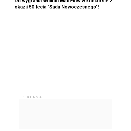
Do wygrania Wulkan Max Flow w konkursie z
okazji 50-lecia "Sadu Nowoczesnego"!