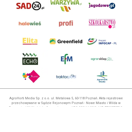
AgroHorti Media Sp. z o.o. ul. Metalowa 5, 60-118 Poznań. Akta rejestrowe
przechowywane w Sądzie Rejonowym Poznań - Nowe Miasto i Wilda w
Poznaniu, VIII Wydziale Gospodarczym, KRS 0001116269, NIP 7792573719,
REGON 529158846, kapitał zakładowy: 3.608.000 PLN.
Wszystkie prezentowane w ramach niniejszego portalu treści są
własnością AgroHorti Media Sp. z o.o, są zastrzeżone i chronione prawem
autorskim, kopiowanie i dalsze rozpowszechnianie treści jest zabronione.