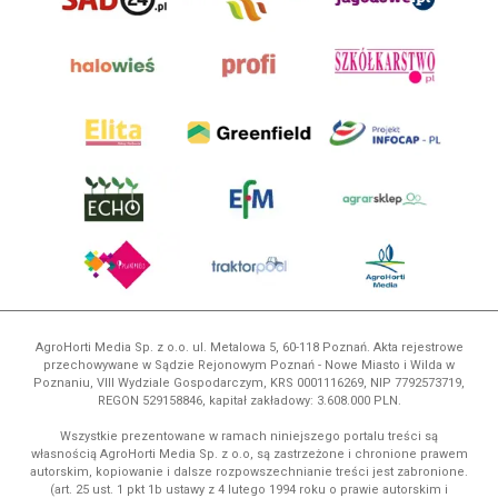
AgroHorti Media Sp. z o.o. ul. Metalowa 5, 60-118 Poznań. Akta rejestrowe
przechowywane w Sądzie Rejonowym Poznań - Nowe Miasto i Wilda w
Poznaniu, VIII Wydziale Gospodarczym, KRS 0001116269, NIP 7792573719,
REGON 529158846, kapitał zakładowy: 3.608.000 PLN.
Wszystkie prezentowane w ramach niniejszego portalu treści są
własnością AgroHorti Media Sp. z o.o, są zastrzeżone i chronione prawem
autorskim, kopiowanie i dalsze rozpowszechnianie treści jest zabronione.
(art. 25 ust. 1 pkt 1b ustawy z 4 lutego 1994 roku o prawie autorskim i