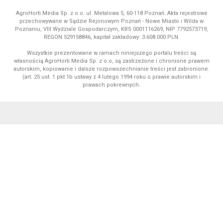
AgroHorti Media Sp. z o.o. ul. Metalowa 5, 60-118 Poznań. Akta rejestrowe
przechowywane w Sądzie Rejonowym Poznań - Nowe Miasto i Wilda w
Poznaniu, VIII Wydziale Gospodarczym, KRS 0001116269, NIP 7792573719,
REGON 529158846, kapitał zakładowy: 3.608.000 PLN.
Wszystkie prezentowane w ramach niniejszego portalu treści są
własnością AgroHorti Media Sp. z o.o, są zastrzeżone i chronione prawem
autorskim, kopiowanie i dalsze rozpowszechnianie treści jest zabronione.
(art. 25 ust. 1 pkt 1b ustawy z 4 lutego 1994 roku o prawie autorskim i
prawach pokrewnych.