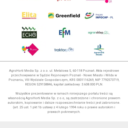
AgroHorti Media Sp. z o.o. ul. Metalowa 5, 60-118 Poznań. Akta rejestrowe
przechowywane w Sądzie Rejonowym Poznań - Nowe Miasto i Wilda w
Poznaniu, VIII Wydziale Gospodarczym, KRS 0001116269, NIP 7792573719,
REGON 529158846, kapitał zakładowy: 3.608.000 PLN.
Wszystkie prezentowane w ramach niniejszego portalu treści są
własnością AgroHorti Media Sp. z o.o, są zastrzeżone i chronione prawem
autorskim, kopiowanie i dalsze rozpowszechnianie treści jest zabronione.
(art. 25 ust. 1 pkt 1b ustawy z 4 lutego 1994 roku o prawie autorskim i
prawach pokrewnych.