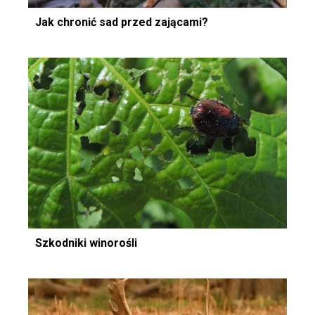
Jak chronić sad przed zającami?
Szkodniki winorośli