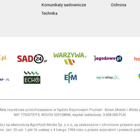
Komunikaty sadownicze
Ochrona
Technika
ń. Akta rejestrowe przechowywane w Sądzie Rejonowym Poznań - Nowe Miasto i Wilda
NIP 7792573719, REGON 529158846, kapitał zakładowy: 3.608.000 PLN.
ci są własnością AgroHorti Media Sp. z o.o, są zastrzeżone i chronione prawem aut
e. (art. 25 ust. 1 pkt 1b ustawy z 4 lutego 1994 roku o prawie autorskim i prawach p